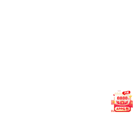
断超越自我，实现人生价值。而这样的过程，不仅限
于体育领域，也适用于生活中的方方面面，让我们共
同期待未来更多优秀人才涌现，为社会带来积极向上
的力量。
上一篇：
赫尔城咨询律师寻求直接晋级英超…
下一篇：
2027亚洲杯分组揭晓国足将与伊朗
延伸阅读