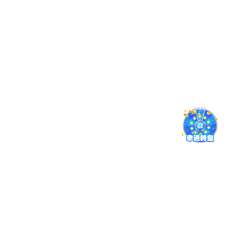
尤为重要。观察到戈贝尔如何与队友建立良好关系
后，文班意识到沟通与信任是团队成功不可或缺的一
部分。在场上，每一位队员都需要明确各自角色，并
相互扶持，全力以赴朝着共同目标前进。
为了提升自己的团队合作能力，文班主动参与各种团
体活动，无论是篮球还是其他项目。他学会倾听队友
意见，并尽可能提供支持，同时也敢于表达自己的想
法。这种互动不仅增强了彼此间的信任，也使整个团
队更加默契，共同提高整体水平。
最后，通过了解戈贝尔如何处理与教练及管理层之间
关系后，文班明白维持良好的人际关系同样重要。他
开始注重与教练沟通，对待反馈持开放态度，以便更
好地改进个人不足，从而成为一个兼顾个人发展与集