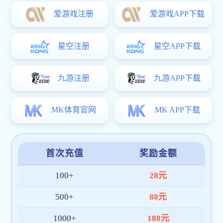
本文旨在探讨文班谈戈贝尔对自己成长的深远影响以
及榜样力量。通过分析文班如何从戈贝尔的职业生涯
中汲取养分，形成自身独特的篮球理念和职业态度，
展现出尊重、努力、坚持和团队精神等核心价值观。
文章将从四个方面进行详细阐述，包括戈贝尔的职业
生涯成就、对文班个人技能提升的影响、心理素质与
抗压能力的培养，以及人际关系与团队合作的重要
性。通过这些方面，可以更全面地理解戈贝尔作为一
位榜样，在文班心中的深远意义和激励作用。
1、戈贝尔的职业生涯成就