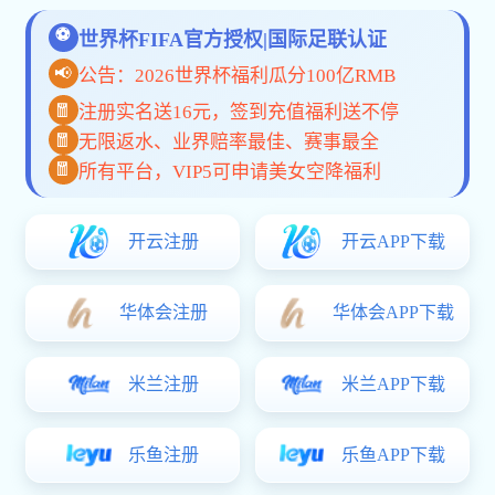
手机App
网页版
文班谈戈贝尔对自己成长的深
远影响与榜样力量
2026-06-27 00:08
43 次阅读
首页
/
体育头条