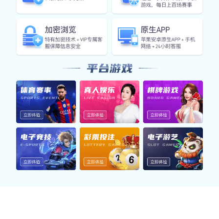
这样一个潜力十足的新星，他们渴望看到库里为球队
带来新的活力。但最终，当纽约尼克斯用他们手中的
签位选择了其他球员时，现场涌动的不满情绪愈发明
显，不少人开始对球队的决策产生质疑。
2、尼克斯球迷的期待
纽约尼克斯作为NBA历史最悠久且极具影响力的球队
之一，其忠实粉丝群体遍布全球。在2009年的那个夏
天，很多尼克斯球迷都希望看到库里的身影穿上蓝橙
色战袍。他们相信，凭借库里的投射能力和灵活性，
可以为球队注入新的生命。
当时，尼克斯正处于重建阶段，需要一个像库里这样
可以改变比赛走势的人物。许多评论员在分析选秀
前，都一致看好库里的未来，并认为他将成为联盟中