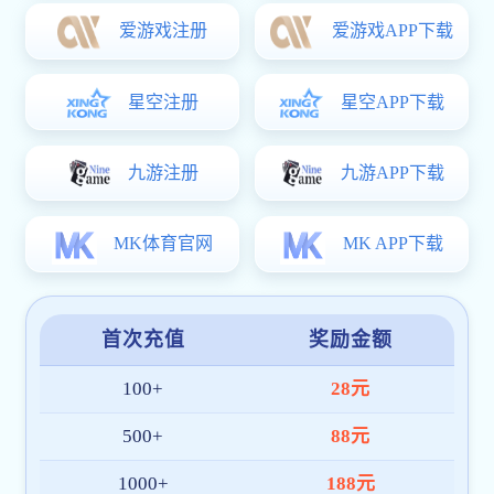
活塞队作为NBA历史悠久的球队之一，近年来面临着
转型与重建的挑战。本文将围绕“活塞队未来发展策略
分析放弃杜伦是否是现代化转型的关键选择”这一主题
进行深入探讨。首先，从球队现状出发，分析杜伦在
球队中的角色及其潜力；随后，探讨放弃杜伦可能带
来的后果和影响；接着，评估现代化篮球理念对球队
未来发展的重要性；最后，总结活塞队在新时期中应
采取的战略与方向。通过这几方面的分析，我们希望
能为活塞队的决策提供有价值的参考。
1、活塞队现状与杜伦角色