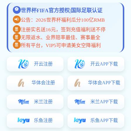
手机App
网页版
活塞队未来发展策略分析放弃
杜伦是否是现代化转型的关键
选择
2026-06-30 13:54
80 次阅读
首页
/
体育头条