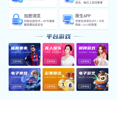
2、放弃杜伦的潜在后果
如果活塞队决定放弃杜伦，这将对球队产生一系列深
远影响。一方面，这样做可能会释放出更多薪资空
间，使得管理层能够引进更具实力和经验的新球员，
为球队注入新的活力。这种改变或许可以加速球队重
建过程，为未来打下坚实基础。
另一方面，失去一位年轻且有潜力的内线球员，也存
在一定风险。如果接下来的引援未能达到预期效果，
那么放弃杜伦可能会被证明是一个错误选择。特别是
在当今NBA，各支球队对年轻人才争夺愈加激烈，一
旦错过，就很难再找到合适替代者。
此外，对于球迷来说，放弃本土培养出来的人才也可