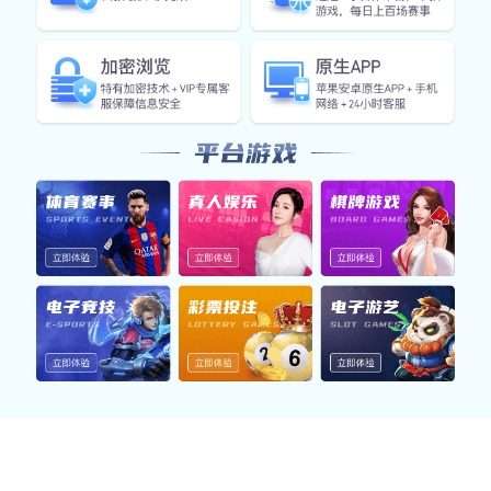
2、转会市场形势分析
随着转会窗口即将开启，各大俱乐部都在积极布局，
希望能引进合适的人选来增强阵容实力。在这个过程
中，特尔无疑成为了众多球队关注的焦点。多个媒体
报道指出，伯恩茅斯已对其表示出浓厚兴趣，并已展
开初步谈判。
除了伯恩茅斯外，还有几支英超球队也对特尔表示了
追求意向。这些球队希望通过引进年轻才俊来为自己
的未来注入活力。同时，这样的竞争也让转会费和薪
资待遇变得更加复杂，各家俱乐部都希望能用最具吸
引力的条件来争取这位天才少年。
从市场角度来看，如果最终达成转会协议，对于双方