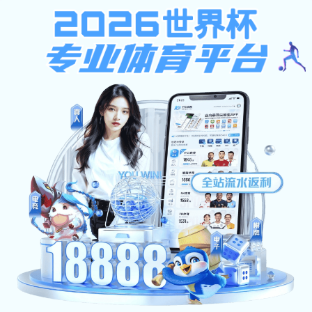
注册入口
ky体育app官网登录入口
APP
与网页版入口｜畅享全球体育
赛事与数据服务
欢迎访问
ky体育app官网登录入口
，提供全面覆
盖足球、篮球、电竞等项目的赛事资讯与数据内
容， 支持
APP下载
与
网页使用
，每日同步更新
千场比赛，聚焦热门体育内容， 助您轻松获取
赛事动态，掌握比赛节奏。