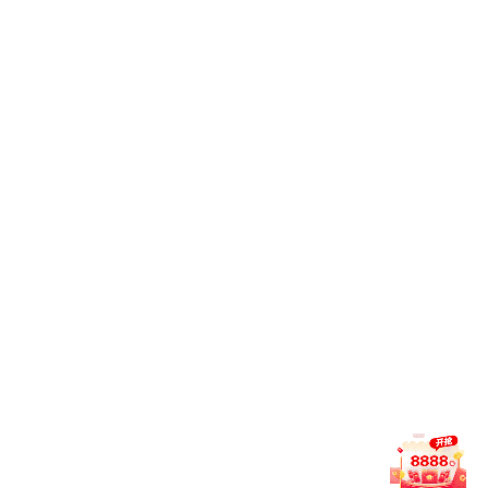
追梦西部未来七年雷霆马刺能否统…
下一篇：
今夏转会市场聚焦萨拉赫B席莱万
延伸阅读