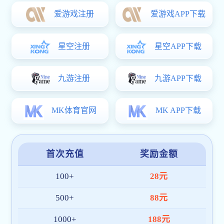
特尔今夏或离开热刺的消息引发了广泛关注，尤其是
伯恩茅斯已经展开谈判，并且多支球队对这位年轻球
员表现出极大的兴趣。特尔作为热刺的重要一员，近
年来展现出了良好的竞技状态。然而，由于种种原
因，他可能会选择离开以寻求新的挑战。在本文中，
我们将从特尔的职业生涯背景、转会市场形势、各队
争抢情况以及对热刺的影响等四个方面进行详细分
析，力求全面呈现这一转会动态的前景与意义。
1、特尔的职业生涯背景
特尔是一名年轻而有潜力的足球运动员，自加盟热刺