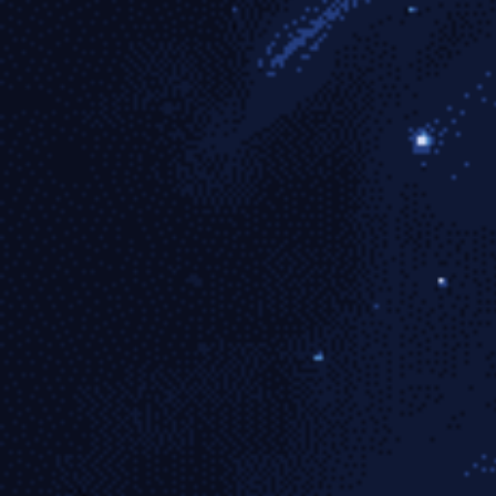
因此，当杨毅指出詹姆斯已无缘历史最佳
何保持竞技状态等方面的重要性。
4、事件影响及未来展望
此次事件不仅仅是一次赛事结果，更是一
始反思自己对于明星运动员过于理想化崇
未来，对于像詹姆斯这样的超级巨星来说
以赢得更多支持者与评论家的认可。同时，
总结：
综上所述，“火箭逆转詹姆斯”这一事件
NBA面临的新挑战与机遇。每一位伟大
同时，这次风波也提醒我们，不论是对待
育文化的发展，让更多人享受到篮球带来