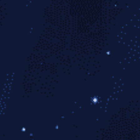
战术调整密不可分。在面对湖人的强硬防守时，教练组采取了更
自己的特长，不论是外线投射还是突破上篮，都展现出了极强的
基础。
守限制住了湖人的进攻，让对方难以发挥出预期水平。这一系列
。
化
一评判标准随着时代的发展而变化。过去，人们往往只关注个人
准下，单纯的数据荣誉可能无法撑起其“最佳”的称号。
应性以及在关键时刻稳定表现等因素愈加重要。而这些恰恰是近年
代对于“传奇”的定义，是值得深入思考的问题。