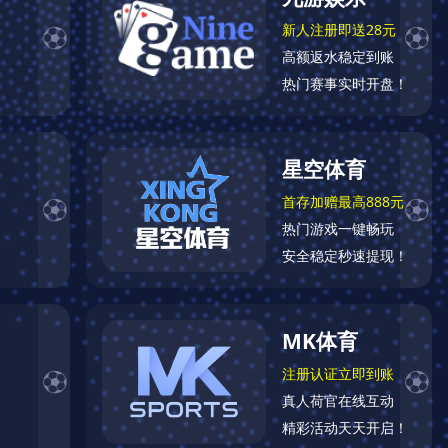
论员杨毅对此发表了看法，认为詹姆斯已经