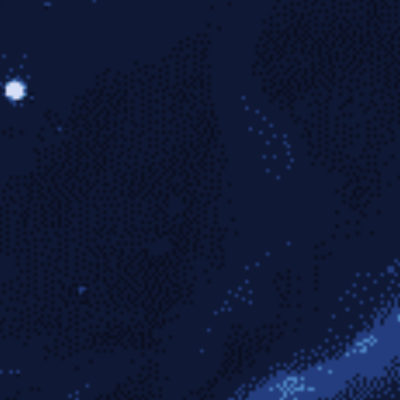
之争时，其实是在提醒我们需要从新的角度去审视这些伟大的运
场关于篮球哲学和运动精神的大讨论。它促使各界人士重新审视篮
拜的问题。
，他们需要更加努力去证明自己的价值。不仅要在数据上有所突
新生代小将也将在这个过程中获得锻炼，他们或许会成为未来真
背后蕴含着复杂而深刻的话题。从个人表现到团队配合，从历史评
的运动员都需不断自我更新，以适应时代潮流，这是体育世界永恒
偶像还是自己，都应该保持客观冷静。在赞美成就的时候，也要
的快乐与激情。