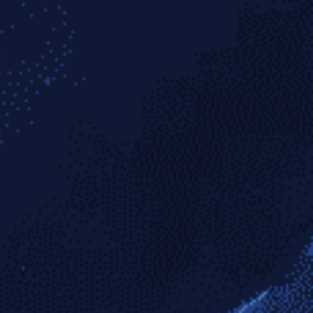
可抗力事件时，这些规则可能会有所调整。
常规方式完成比赛，从而影响了最终排名，
何潜在提案，都需考虑是否符合足球管理机
法性时，需要综合考虑各类证据，包括但不
良好的理由，也可能面临挫折。因此，在准
耗。
未来发展奠定基础。同时，这种严谨态度也