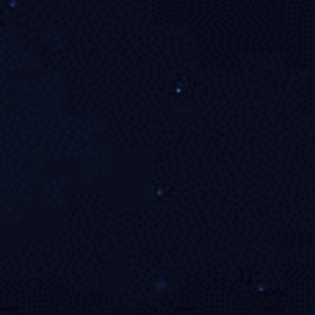
第三窗口期的关
窗口期的过程中，主帅对江岛慎的重要...
斯组合难以对位
福克斯组合的未来发展及其在球队中...