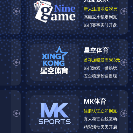
尔城当前在英冠联赛中的地位以及他们的诉