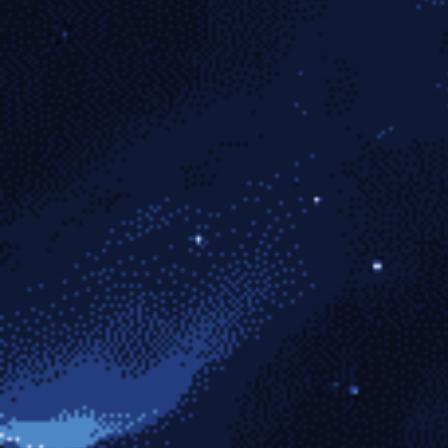
面对复杂多变的环境，以及众多不可预测
返顶级联赛的新希望。这将不仅是球迷共
上一篇：
名宿齐聚现场石佛邓肯与妖刀马努…
延伸阅读