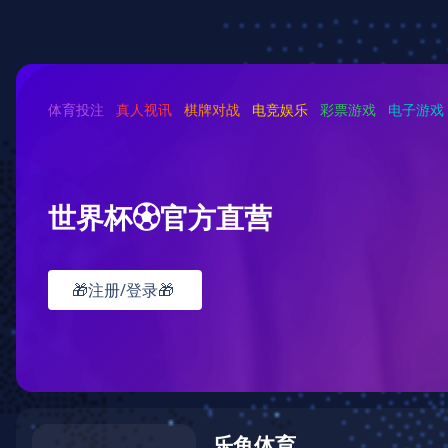
ky体育app官网登录
欢迎访问
ky体育app官网登录入口
，提
每日同步更新千场