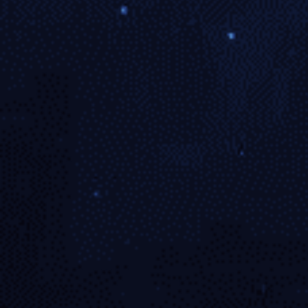
卡塞米罗在社交媒体上关注梅西梅西尚未
近期，巴西足球明星卡塞米罗在社交媒体上关注了阿根
2026-07-30
尤文对穆哈雷莫维奇年薪要求感到不满希
近年来，尤文图斯在转会市场上的表现引起了广泛关注
2026-07-13