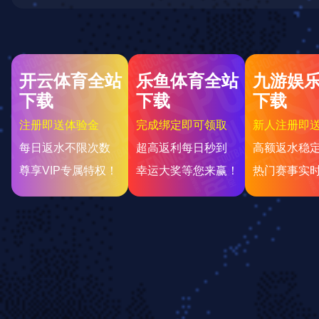
求背景，接着分析相关的法律条款和规定
面的详细阐述，旨在为赫尔城提供全面而
1、赫尔城的现状与诉求
赫尔城足球俱乐部（Hull City A
前，球队正处于争取晋级英超的重要阶段
作为一支有着悠久历史和文化底蕴的球队
且提升在竞争激烈的市场中的话语权。这
因此，了解目前球队所处的位置以及其背
的发展环境，而直接晋级英超正是实现这
2、相关法律条款与规定
为了支持赫尔城寻求直接晋级英超的请求，