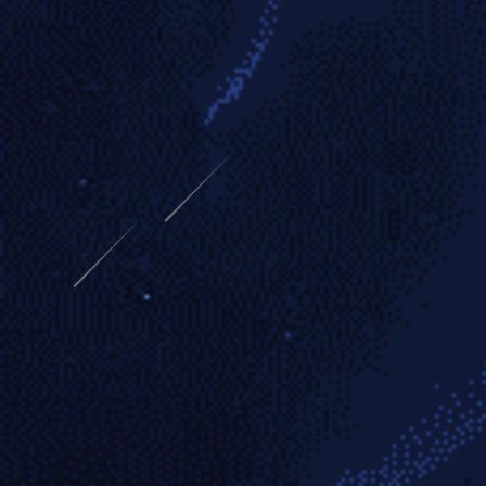
定，各个联赛之间的升降级机制均由具体
此外，在审视升降级机制时，还需要考虑
那么其提出重新审查升降籍资格或许具备
总之，在向法院提出申诉之前，必须全面
构设定的一系列标准和条件。
3、合法性与可行性的评
对于赫尔城来说，申请直接晋级英超不仅
限于团队表现、财政状况、外部环境变化
与此同时，可行性也应被纳入考量范围。
备过程中，应当策略性地选择合适路径，
综上所述，对合法性与可行性的全面评估