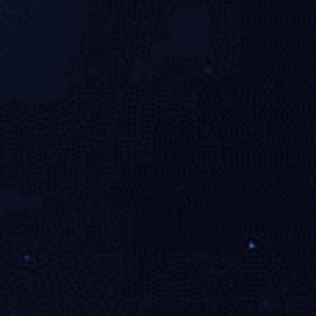
项将为火箭带来
球员选项，将为火箭带来双赢局面”这...