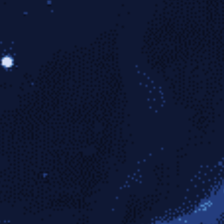
。
伴随而来的风险同样不容忽视。从法律角度来看，如果申诉不成
问题，则会加重财务负担，对整体运营产生冲击。
处理。一旦采取强硬措施推进申诉，有可能引发来自其他队伍的
外界压力，以维护良好的行业形象。
露问题。作为商业机构，保护敏感信息对于维护竞争优势至关重
以防止不必要的数据泄露风险出现。
英超，无疑是基于多方面考量下作出的战略决策。这一选择虽然
通过科学合理的方法来推动进程，并结合现实情况不断调整策略