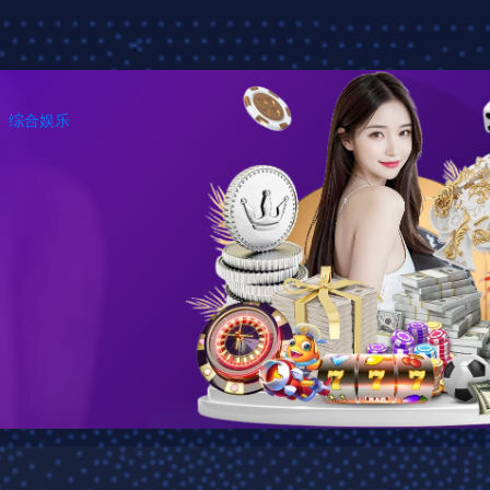
App下载
公司介绍
体育头条
入口
APP与网页版入口｜畅享全
供全面覆盖足球、篮球、电竞等项目的赛事资讯与
比赛，聚焦热门体育内容， 助您轻松获取赛事动
手机App
网页版