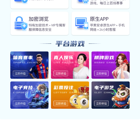
年轻球员来说，更是一个不小的挑战，因为他们需要
不断适应不同风格和打法。
同时，随着年龄增长，詹姆斯自身可能也越来越希望
通过新鲜血液来激活自己的表现。他曾多次表示，希
望能与一些特定风格或特定技能的新伙伴共事，以便
能够达到更高水平。但这种需求也使得他的队友承受
着巨大的压力，他们必须时刻保持最佳状态，以满足
这个“常变”的核心球员。
2、卡鲁索的心态变化
亚历克斯·卡鲁索是近年来NBA涌现出的年轻才俊，他
凭借出色的防守能力和敏锐的篮球智商赢得了一席之
地。然而，与勒布朗·詹姆斯合作并非易事。夸梅·布朗
提到卡鲁索已对与詹姆斯共同打球感到厌倦，这一言