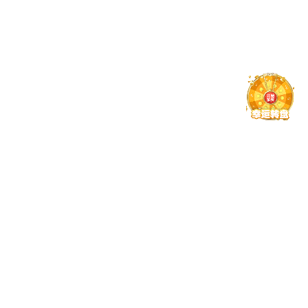
定且富有竞争力的平台。此外，对待青年选手如卡鲁
索，要给予更多信任与支持，使他们能在压力下健康
成长，而不是仅仅成为明星光环下的小工具。
与此同时，全联盟也应当关注流动性较大的时代背景
下，新旧交替过程中的各种问题。尤其是在拥有超级
明星如勒布朗这样的大牌球员时，应更加注重如何维
护团队内部氛围，以及促进相互理解和尊重。只有如
此，才能真正实现团队目标，共同创造辉煌成就，实
现双赢局面。
总结：
综上所述，夸梅·布朗关于“每年都需新队友”的说法，
引发我们对NBA内部运作及人际关系的新思考。从宏