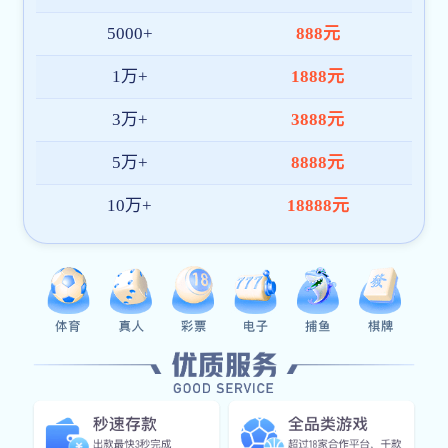
理层的决策影响及未来展望。
1、詹姆斯的团队依赖性
勒布朗·詹姆斯自进入NBA以来，就一直被视为联盟中
的领军人物。他不仅以个人卓越的篮球技艺闻名，更
因其在团队协作中的重要作用而受到重视。然而，夸
梅·布朗指出，詹姆斯似乎有一种固定模式，每年都需
要新的队友来维持自己的竞争力。这种现象反映了他
对于阵容更新的渴求，可能源于对其他球员适应能力
的不信任。
这种依赖性不仅影响了球队内部氛围，也让许多老牌
球员感到疲惫。在这样高强度的竞争环境中，每一次
的新成员加入，都意味着要重新磨合，这无疑增加了
球队chemistry建立的难度。而这对于卡鲁索这样的