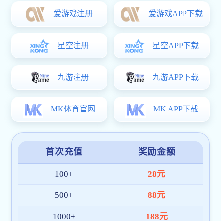
在足球的世界里，球员与球队之间的情感联系常常让
人感动。最近，前法国国脚德塞利表达了他对拜仁慕
尼黑夺得欧冠的期待，同时也对葡萄牙巨星C罗在世
界杯上的表现送上了祝福。这不仅展示了德塞利作为
前职业球员对比赛的热爱，也突显了他对当今球坛两
位重要角色的认可和支持。本文将从四个方面详细探
讨德塞利的期待与祝福，包括德塞利的个人成就、拜
仁慕尼黑在欧洲足坛的重要性、C罗在国际舞台上的
影响力以及未来足球发展的展望。通过这些角度，我
们能够更好地理解德塞利此番言论背后的深意。