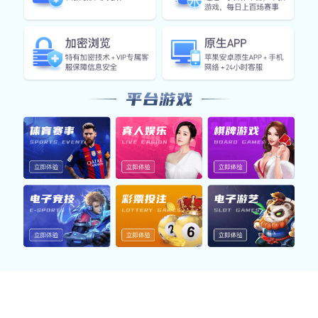
界的发展。他对于拜仁慕尼黑和C罗这样顶尖球队及
球员的话语，不仅体现了他对当前足球形势的敏锐洞
察，也表明了他仍然拥有强烈的热情与关切。
2、拜仁慕尼黑的重要性
作为欧洲足坛的一支豪门球队，拜仁慕尼黑自成立以
来便一直在追求卓越，其辉煌历史中充满了无数荣
耀。球队不仅在德国联赛中占据主导地位，更是在欧
冠赛场上屡次创造佳绩。拜仁之所以能取得这样的成
就，与他们雄厚的人才储备和科学的管理模式密不可
分。
近年来，拜仁慕尼黑通过引入世界级球员以及优秀教
练团队，不断提升自身竞争力。球队内部稳定且团
结，这种良好的氛围使得每位球员都能充分发挥自己